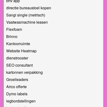
bhv app
directie bureaustoel kopen
Sangi single (metrisch)
Vaatwasmachine leasen
Flexfoam
Brinno
Kantoorruimte
Website Heatmap
dienstrooster
SEO consultant
kartonnen verpakking
Groeileaders
Airco offerte
Dymo labels
legbordstellingen