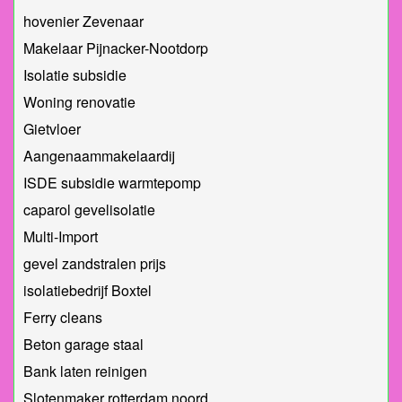
hovenier Zevenaar
Makelaar Pijnacker-Nootdorp
Isolatie subsidie
Woning renovatie
Gietvloer
Aangenaammakelaardij
ISDE subsidie warmtepomp
caparol gevelisolatie
Multi-Import
gevel zandstralen prijs
isolatiebedrijf Boxtel
Ferry cleans
Beton garage staal
Bank laten reinigen
Slotenmaker rotterdam noord